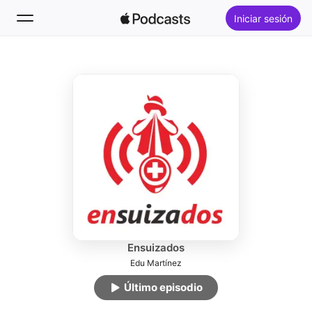
Iniciar sesión
Seguir
Buscar
Inicio
Novedades
Éxitos
Ensuizados
Edu Martínez
Último episodio