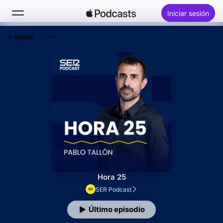
Iniciar sesión
Seguir
Buscar
Inicio
Novedades
Éxitos
Hora 25
SER Podcast
Último episodio