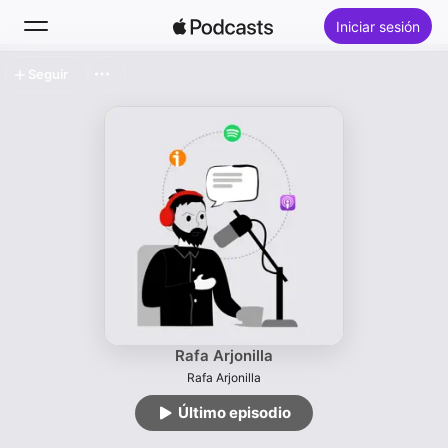
Iniciar sesión
Seguir
Buscar
Inicio
Novedades
Éxitos
Rafa Arjonilla
Rafa Arjonilla
Último episodio