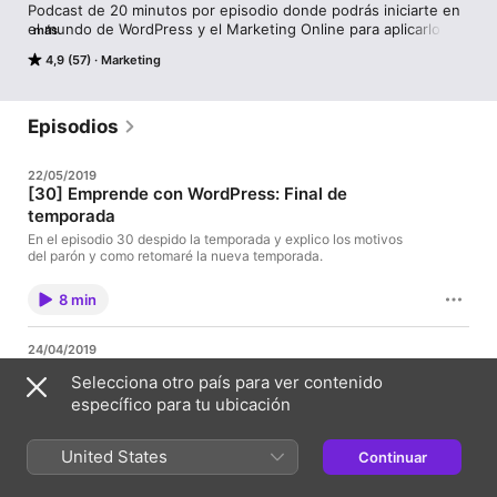
Podcast de 20 minutos por episodio donde podrás iniciarte en 
el mundo de WordPress y el Marketing Online para aplicarlo a 
más
tus proyectos digitales o para crear nuevos proyectos en la 
4,9 (57)
Marketing
red.
Episodios
22/05/2019
[30] Emprende con WordPress: Final de
temporada
En el episodio 30 despido la temporada y explico los motivos
del parón y como retomaré la nueva temporada.
8 min
24/04/2019
[29] Idiomas en WordPress: del sitio, cadenas de
Selecciona otro país para ver contenido
texto y webs multidioma
específico para tu ubicación
En 20 minutos y un texto complementario clarificamos sobre los
idiomas en WordPress: idioma del sitio, cadenas de texto y webs
multidioma.
United States
Continuar
28 min