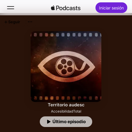
Iniciar sesión
Seguir
Buscar
Inicio
Novedades
Éxitos
Territorio audesc
AccesibilidadTotal
Último episodio