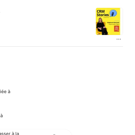
e
iée à
 à
sser à la