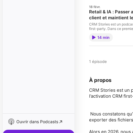
18 févr.
Retail & IA : Passer
client et maintient l
CRM Stories est un podcas
first-party. Dans ce prem
Digitale chez Alice Délice
14 min
le 100 % digital. Comment a-t-elle géré l'automatisation, optimisé les parcours clients et maintenu la
performance commerciale ? Un retour d'expérience concret pour tous ceux qui souhaitent réuss
transformation digitale. H
d'informations.
1 épisode
À propos
CRM Stories est un p
l’activation CRM first
Nous constatons qu’
exporter des fichiers
Ouvrir dans Podcasts
Alors en 2026, nous a