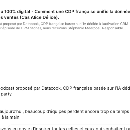
 au 100% digital - Comment une CDP française unifie la donné
es ventes (Cas Alice Délice).
t proposé par Datacook, CDP française basée sur l’IA dédiée à l’activation CRM
ier épisode de CRM Stories, nous recevons Stéphanie Meerpoel, Responsable
. Elle nous partage son expérience de passage d'un modèle retail traditionnel vers
ir leur
ébergé par Ausha. Visitez ausha.co/politique-de-confidentialite pour plus
odcast proposé par Datacook, CDP française basée sur l’IA déd
-party.
aujourd’hui, beaucoup d’équipes perdent encore trop de temps
 à la main.
vons eu envie d'inspirer toutes celles et ceux qui souhaitent pa