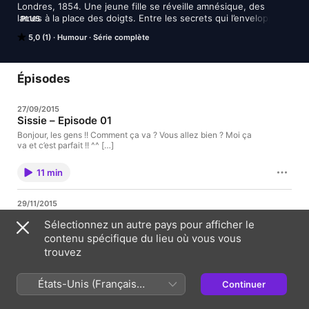
Londres, 1854. Une jeune fille se réveille amnésique, des 
lames à la place des doigts. Entre les secrets qui l’enveloppent 
PLUS
et les vérités qu’on lui cache, Sissie parviendra-t-elle à 
5,0 (1)
Humour
Série complète
découvrir qui elle est, et… Donner un sens à sa vie ? | Une 
saga mp3 originale réalisé par Flynn et mixé par Baagy de la 
Team Javras. Une co-production Javras et Totypice.
Épisodes
27/09/2015
Sissie – Episode 01
Bonjour, les gens !! Comment ça va ? Vous allez bien ? Moi ça
va et c’est parfait !! ^^ […]
11 min
29/11/2015
Sissie – Episode 02
Sélectionnez un autre pays pour afficher le
Bonjour, les gens !! Et me revoilà pour une nouvelle sortie. On
contenu spécifique du lieu où vous vous
s’approche petit à petit de la fin de […]
trouvez
12 min
États-Unis (Français
Continuer
France)