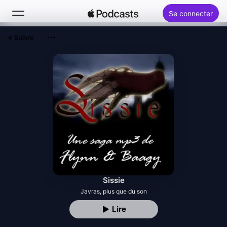
Se connecter
Suivre
Rechercher
Accueil
Nouveautés
Classements
Sissie
Javras, plus que du son
Lire