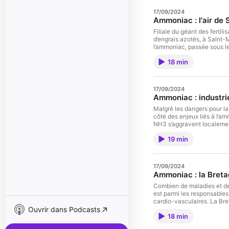
17/09/2024
Ammoniac : l'air de 
Filiale du géant des fertili
d’engrais azotés, à Saint-
l’ammoniac, passée sous le
l’entreprise a émis jusqu’e
18 min
d’une longue carence des po
grâce à votre générosité. 
Vous avez une information 
Retrouvez-vous sur les ré
17/09/2024
Instagram, Bluesky, Thread
Ammoniac : industrie
de la publication de chacu
gratuit et ça le restera.
Malgré les dangers pour la
côté des enjeux liés à l’am
NH3 s’aggravent localement
publiques. 💸 « Splann ! » 
19 min
pouvez nous faire un don 
d’intérêt général qui méri
réseaux sociaux. Nous som
et YouTube. 📩 Abonnez-vou
17/09/2024
nos enquêtes, ainsi que des
Ammoniac : la Breta
Combien de maladies et de 
est parmi les responsables 
cardio-vasculaires. La Bret
Ouvrir dans Podcasts
outils de surveillance son
18 min
décembre 2020, un appareil
à but non lucratif, qui fo