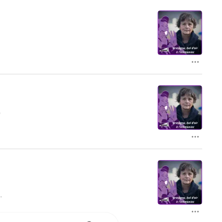
ionne grâce à votre générosité. Vous 
ou par chèque.

’intérêt public qui touche la Bretagne 
es présents sur Mastodon, Facebook, 
rte lors de la publication de chacune 
 chaque mois. C’est gratuit et ça le 
e
X
e