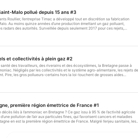
💸 « Splann ! » est un média à but non lucratif, qui fonct
pouvez nous faire un don ponctuel ou mensuel en ligne 
Saint-Malo pollué depuis 15 ans #3
✒️ Des informations à nous transmettre sur un problème d
sants Roullier, l’entreprise Timac a développé tout en discrétion sa fabrication
? Devenez une source de façon sécurisée.

Malo. Au moins quinze années d’une production émettant un gaz polluant,
s radars des autorités. Surveillée depuis seulement 2017 pour ces rejets,
n avril 2020 des doses dépassant jusqu’à quinze fois les seuils autorisés. Autopsie
👍 Retrouvez-nous sur les réseaux sociaux. Nous somm
uvoirs publics. 💸 « Splann ! » est un média à but non lucratif, qui fonctionne
LinkedIn, Instagram, Bluesky, Threads et YouTube.

Vous pouvez nous faire un don ponctuel ou mensuel en ligne ou par chèque. 📣
d’intérêt général qui mériterait une enquête en Bretagne ? Contactez-vous. 👍
📩 Abonnez-vous à notre infolettre pour recevoir une ale
seaux sociaux. Nous sommes présents sur Mastodon, Facebook, LinkedIn,
de nos enquêtes, ainsi que des articles en avant-première
s, X et YouTube. 📩 Abonnez-vous à notre infolettre pour recevoir une alerte lors
ls et collectivités à plein gaz #2
restera.
ne de nos enquêtes, ainsi que des articles en avant-première chaque mois. C’est
 santé des travailleurs, des riverains et des écosystèmes, la Bretagne passe à
moniac. Négligés par les collectivités et le système agro-alimentaire, les rejets d
. Pire, les gros pollueurs-certains hors la loi-touchent de grosses aides
est un média à but non lucratif, qui fonctionne grâce à votre générosité. Vous
ponctuel ou mensuel en ligne ou par chèque. 📣 Vous avez une information
terait une enquête en Bretagne ? Contactez-vous. 👍 Retrouvez-vous sur les
mes présents sur Mastodon, Facebook, LinkedIn, Instagram, Bluesky, Threads, 
s à notre infolettre pour recevoir une alerte lors de la publication de chacune d
 articles en avant-première chaque mois. C’est gratuit et ça le restera.
gne, première région émettrice de France #1
décès liés à l’ammoniac en Bretagne ? Ce gaz issu à 95 % de l’activité agricole
d’une pollution de l’air aux particules fines, qui favorisent cancers et maladies
agne en est la première région émettrice de France. Malgré l’enjeu sanitaire, les
t restés sous-développés, faute de financements publics : seulement depuis
 breton observe constamment ce polluant dans l’air. 💸 « Splann ! » est un média
nctionne grâce à votre générosité. Vous pouvez nous faire un don ponctuel ou