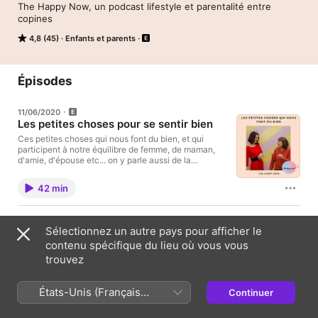
The Happy Now, un podcast lifestyle et parentalité entre 
copines
4,8 (45)
Enfants et parents
Épisodes
11/06/2020
Les petites choses pour se sentir bien
Ces petites choses qui nous font du bien, et qui
participent à notre équilibre de femme, de maman,
d'amie, d'épouse etc... on y parle aussi de la
culpabilité à s'accorder du temps pour soi
42 min
03/02/2020
Sélectionnez un autre pays pour afficher le
Doit on renoncer à sortir quand on
contenu spécifique du lieu où vous vous
devient parent ?
trouvez
Doit on renoncer à sortir quand on devient parent?
ou doit on organiser ses sorties autour des goûts de
ses enfants. Nous discutons aujourd'hui de ce sujet
États-Unis (Français
Continuer
dans le podcast The Happy Now. Evidemment il n'y
31 min
a pas de bonne réponse, nous parlons ici de la façon
France)
dont nous procédons dans nos familles!