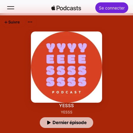
Se connecter
Suivre
Rechercher
Accueil
Nouveautés
Classements
YESSS
YESSS
Dernier épisode