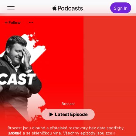
Sign In
Follow
Search
Home
New
Top Charts
Brocast
Latest Episode
Brocast jsou dlouhé a přátelské rozhovory bez data spotřeby. 
U ohně a se skleničkou vína. Všechny epizody jsou zcela 
MORE