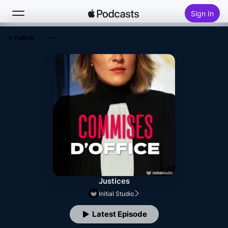
Sign In
Follow
Search
Home
New
Top Charts
Justices
Initial Studio
Latest Episode