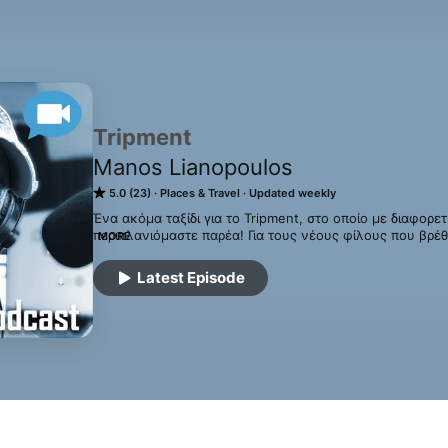
Tripment
Manos Lianopoulos
5.0 (23)
Places & Travel
Updated weekly
Ένα ακόμα ταξίδι για το Tripment, στο οποίο με διαφορετ
περιπλανιόμαστε παρέα! Για τους νέους φίλους που βρέθη
MORE
κανάλι κυρίως ταξιδιωτικού περιεχομένου στο Youtube, μ
εμπειρίες μου από την Ελλάδα και τον υπόλοιπο πλανήτη.
Latest Episode
αξιοθέατα του εκάστοτε προορισμού, ενώ καταπιάνομαι γ
μηχανές και αυτοκίνητα.