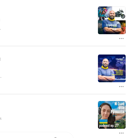
ή
Η
️
ά
ε
ί
ip
,
ι
ι