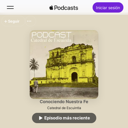
Iniciar sesión
Seguir
Buscar
Inicio
Novedades
Lo más escuchado
Conociendo Nuestra Fe
Catedral de Escuintla
Episodio más reciente