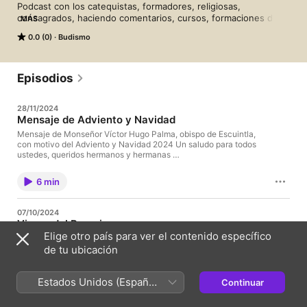
Podcast con los catequistas, formadores, religiosas, 
consagrados, haciendo comentarios, cursos, formaciones de 
MÁS
diferentes temas de la fe, para aumentar nuestro conocimiento 
0.0 (0)
Budismo
como católicos.

Parroquia de Nuestra Señora de Concepción - Catedral  de 
Escuintla - Diócesis de Escuintla - Guatemala
Episodios
28/11/2024
Mensaje de Adviento y Navidad
Mensaje de Monseñor Víctor Hugo Palma, obispo de Escuintla,
con motivo del Adviento y Navidad 2024 Un saludo para todos
ustedes, queridos hermanos y hermanas …
6 min
07/10/2024
Virgen del Rosario
Elige otro país para ver el contenido específico
Mensaje Monseñor Víctor Hugo Palma, obispo de Escuintla, con
motivo de la celebración de la Virgen del Rosario Patrona de
de tu ubicación
Guatemala Suscríbete al canal de …
Estados Unidos (Español
Continuar
4 min
México)