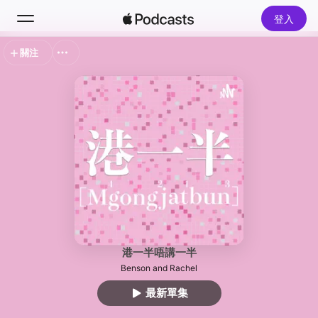
登入
關注
搜尋
首頁
探新
排行榜
港一半唔講一半
Benson and Rachel
最新單集