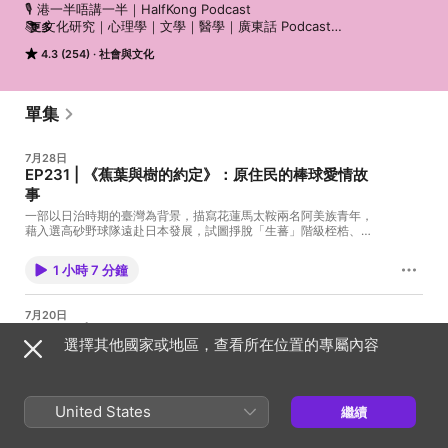
🎙 港一半唔講一半｜HalfKong Podcast

📚 文化研究｜心理學｜文學｜醫學｜廣東話 Podcast

更多
4.3 (254)
社會與文化
每星期一，Benson（澳洲醫科生）同 Rachel（寫小說的性學女子）

醫學冷知識、心理學研究、文學文本、流行文化、再到生活上嘅小焦
慮

單集
🎧 適合你如果：

✔️ 鍾意文青味道但唔想太離地

7月28日
✔️ 對文化、知識、生活有啲小好奇

EP231 | 《蕉葉與樹的約定》：原住民的棒球愛情故
✔️ 想喺搭車/煮飯/行山時聽啲可以激發思考又會笑出聲嘅內容

事
📆 逢星期一更新｜廣東話節目

一部以日治時期的臺灣為背景，描寫花蓮馬太鞍兩名阿美族青年，
📍 IG: @halfkong.podcast

藉入選高砂野球隊遠赴日本發展，試圖掙脫「生蕃」階級桎梏、改
寫命運的故事。歷史學者跨界寫小說的盲點——過度干預的敘事聲
📺 YouTube: 港一半唔講一半

音如何擠壓了人物空間。 💰出糧俾我哋支持更多文化心理內
🌊 努力邁向第300集！
1 小時 7 分鐘
容：⁠⁠⁠⁠⁠⁠⁠⁠⁠⁠⁠⁠⁠⁠⁠⁠⁠⁠⁠⁠https://payme.hsbc/rachelbenson⁠⁠⁠⁠⁠⁠⁠⁠⁠⁠⁠⁠⁠⁠⁠⁠⁠ ⁠⁠⁠⁠⁠⁠⁠⁠⁠⁠⁠⁠⁠⁠⁠⁠⁠⁠⁠⁠⁠⁠⁠⁠⁠⁠⁠⁠⁠⁠⁠⁠⁠⁠⁠⁠⁠🎥 我哋
YouTube：⁠⁠⁠⁠⁠⁠⁠⁠⁠⁠⁠⁠⁠⁠⁠⁠⁠⁠⁠⁠https://www.youtube.com/channel/UC1FRZpz6yx-
bj7twrOa-KSw/featured⁠⁠⁠⁠⁠ #蕉葉與樹的約定 #歷史小說 #日治時期
7月20日
#原住民#野球 #殖民與階級 #文學評論 #港一半唔講一半
EP. 230 | 當毛孩走到生命的盡頭：投胎故事，照護清
選擇其他國家或地區，查看所在位置的專屬內容
單
從日常倦怠中尋找活著的靈感，切入寵物老去的殘酷現實與常見慢
性病照護。 所有補充資料同延伸閱讀會係 IG @⁠⁠⁠⁠⁠⁠⁠⁠⁠⁠⁠⁠⁠⁠⁠⁠⁠⁠⁠⁠⁠⁠⁠⁠⁠⁠⁠⁠⁠⁠⁠⁠⁠⁠⁠⁠⁠⁠⁠⁠⁠⁠⁠⁠⁠⁠⁠⁠⁠⁠⁠⁠⁠⁠⁠⁠⁠⁠⁠⁠⁠⁠⁠⁠⁠⁠⁠⁠⁠⁠⁠⁠⁠⁠⁠⁠⁠⁠⁠⁠⁠⁠⁠⁠⁠⁠⁠⁠⁠⁠⁠⁠⁠⁠⁠⁠⁠halfkong.podcast⁠⁠⁠⁠⁠⁠⁠⁠⁠⁠⁠⁠⁠⁠⁠⁠⁠⁠⁠⁠⁠⁠⁠⁠⁠⁠⁠⁠⁠⁠⁠⁠⁠⁠⁠⁠⁠⁠⁠⁠⁠⁠⁠⁠⁠⁠⁠⁠⁠⁠⁠⁠⁠⁠⁠⁠⁠⁠⁠⁠⁠⁠⁠⁠⁠⁠⁠⁠⁠⁠⁠⁠⁠⁠⁠⁠⁠⁠⁠⁠⁠⁠⁠⁠⁠⁠⁠⁠⁠⁠⁠⁠⁠⁠⁠⁠⁠
💰出糧俾我哋支持更多文化心理內
United States
繼續
容：⁠⁠⁠⁠⁠⁠⁠⁠⁠⁠⁠⁠⁠⁠⁠⁠⁠⁠⁠https://payme.hsbc/rachelbenson⁠⁠⁠⁠⁠⁠⁠⁠⁠⁠⁠⁠⁠⁠⁠⁠ ⁠⁠⁠⁠⁠⁠⁠⁠⁠⁠⁠⁠⁠⁠⁠⁠⁠⁠⁠⁠⁠⁠⁠⁠⁠⁠⁠⁠⁠⁠⁠⁠⁠⁠⁠🎥 我哋
53 分鐘
YouTube：⁠⁠⁠⁠⁠⁠⁠⁠⁠⁠⁠⁠⁠⁠⁠⁠⁠⁠⁠https://www.youtube.com/channel/UC1FRZpz6yx-
bj7twrOa-KSw/featured⁠⁠⁠⁠⁠ #寵物離世 #老貓照護 #投胎旅行 #賢愚