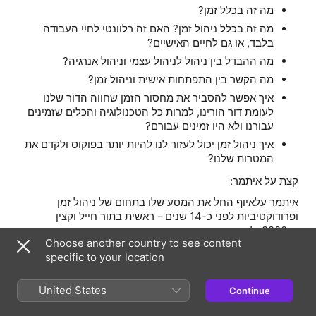
מה זה בכלל זמן?
מה זה בכלל ניהול זמן? האם זה רלוונטי לחיי העבודה
בלבד, או גם לחיים האישיים?
מה ההבדל בין ניהול לניהול עצמי וניהול אנרגיה?
מה הקשר בין התפתחות אישית וניהול זמן?
איך אפשר להסביר את מחסור הזמן שחווה הדור שלנו
לעומת דור הורינו, למרות כל הטכנולוגיה והכלים שזמינים
עבורנו ולא היו זמינים עבורם?
איך ניהול זמן יכול לעזור לנו להיות יותר בפוקוס ולקדם את
המטרות שלנו?
קצת על איתמר:
איתמר עלאיוף החל את המסע שלו בתחום של ניהול זמן
ופרודוקטיביות לפני כ-14 שנים - ראשית בתור חייל וקצין
ב-8200, לאחר מכן המשיך בסטארטאפים ובשנים האחרונות
Choose another country to see content
עבד ב-Google.
specific to your location
הוא הקים את N-Zman כדי לייעץ, להדריך וללוות ארגונים
ואנשים בתהליך אישי כך שיוכלו לתכנן ולנהל את הזמן והמשימות
United States
Continue
שלהם (בשעות העבודה ומחוצה לה) בצורה יעילה, רגועה ובכלים
שהכי נוחים ומתאימים להם.