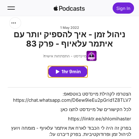
Sign In
Search
1 May 2022
ניהול זמן - איך להספיק יותר עם
איתמר עלאיוף - פרק 83
Home
מיינדסט - התפתחות אישית
New
1hr 9min
Top Charts
הצטרפו לקהילת מיינדסט בווטסאפ:
https://chat.whatsapp.com/D6ew9ieEu2pGrid1Z8TLV7
לכל הקישורים של מיינדסט לחצו כאן:
https://linktr.ee/shlomihaster
בפרק זה היה לי הכבוד לארח את איתמר עלאיוף - מומחה ויועץ
לניהול זמן ופרודוקטיביות. בפרק דיברנו על: