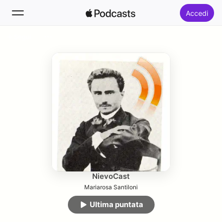
Accedi
Segui
Cerca
Home
Novità
Classifiche
NievoCast
Mariarosa Santiloni
Ultima puntata