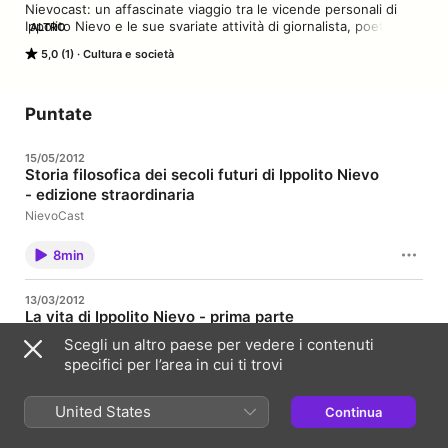
Nievocast: un affascinate viaggio tra le vicende personali di 
Ippolito Nievo e le sue svariate attività di giornalista, poeta, 
ALTRO
novelliere, traduttore, romanziere e garibaldino.
5,0 (1)
Cultura e società
Puntate
15/05/2012
Storia filosofica dei secoli futuri di Ippolito Nievo
- edizione straordinaria
NievoCast
8min
13/03/2012
La vita di Ippolito Nievo - prima parte
NievoCast
Scegli un altro paese per vedere i contenuti
specifici per l’area in cui ti trovi
12min
United States
Continua
22/02/2012
150 ... ma non li dimostra!