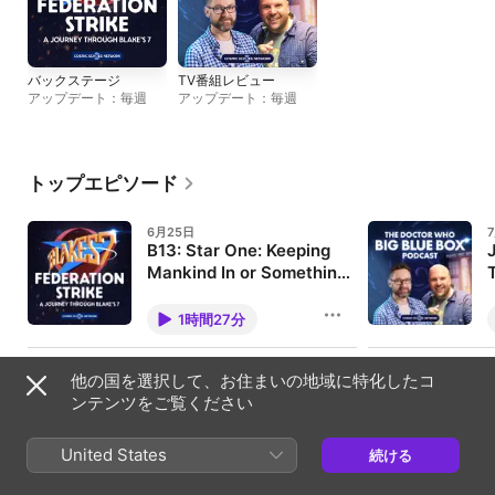
バックステージ
TV番組レビュー
アップデート：毎週
アップデート：毎週
トップエピソード
6月25日
B13: Star One: Keeping
Mankind In or Something
Else Out?
Teleporting in... welcome to
H
Federation Strike: A Journey
T
1時間27分
Through Blake's 7! This is it!
A
Series 2 of Blake's 7 comes to an
t
end with Star One, and neither of
M
6月17日
us quite got what we were
t
他の国を選択して、お住まいの地域に特化したコ
B12: The Keeper: More
expecting from this finale. We
t
ンテンツをご覧ください
spend a lot of time this week on
Wine, Gola. More Wine
r
the Blake and Avon relationship,
W
Teleporting in... welcome to
H
which reaches a genuinely
t
Federation Strike: A Journey
T
United States
続ける
1時間14分
interesting moment here, and on
t
Through Blake's 7! This week
t
what Jacqueline Pearce brings to
e
we're on the Series B penultimate
S
Servalan when the character is
p