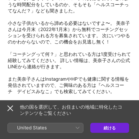
うな時間配分をしているのか、そもそも「ヘルスコーチっ
てなんだ？」なども聞きました。
小さな子供がいるから諦める必要はないですよ〜。 美奈子
さんは今月末（2022年1月末）から無料でコーチングセッ
ションを受けられる方を募集されています。 次にいつやる
のかわからないので、この機会をお見逃し無く！
「コーチングって何？」と思われている方は1度受けられて
経験してみてください。 詳しい情報は、美奈子さんの公式
LINEから連絡が行きます。
また美奈子さんはInstagramやHPでも健康に関する情報を
発信されていますので、ご興味のある方は『ヘルスコー
チ デイビスみなこ』でも検索してみてください。
他の国を選択して、お住まいの地域に特化したコ
ンテンツをご覧ください
このインタビューを聞かれて IIN に興味を持たれたあな
た。 質問などありましたが、わたしや美奈子さんへお問い
United States
続ける
合わせください。