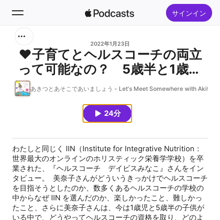
サインイン
検索
2022年1月23日
❤子育てとヘルスコーチの両立
って可能なの？ 5歳半と1歳の
ホーム
幼い子供がいらっしゃるママ・
あきつとあそこであいましょう - Let's Meet Somewhere with Akitsu -
新着おすすめ
デイビスみなこさん【ヘルスコ
ーチ対談：Vol.2】
24分
トップランキング
わたしと同じく IIN（Institute for Integrative Nutrition：
世界最大のオンラインのホリスティック栄養学学校）を卒
業された、『ヘルスコーチ デイビスみなこ』さんをイン
タビュー。 美奈子さんがどういうきっかけでヘルスコーチ
を目指そうとしたのか、数多くあるヘルスコーチの学校の
中からなぜ IIN を選んだのか、楽しかったこと、難しかっ
たこと、さらに美奈子さんは、今は1歳児と5歳半の子供が
いる中で、どうやってヘルスコーチの資格を取り、どのよ