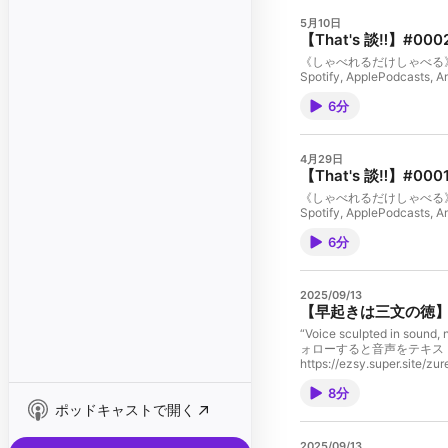
5月10日
【That's 談‼️】#
《しゃべれるだけしゃべる》三原則 話を
6分
4月29日
【That's 談‼️】#00
《しゃべれるだけしゃべる》三原則 話を
6分
2025/09/13
【早起きは三文の徳】ZUR
“Voice sculpted in s
ォローすると音声をテキストで読むことがで
https://ezsy.sup
点 #臨終まで生きる以外にやることが
8分
https://radiotalk.jp/pr
ポッドキャストで開く
2025/09/13