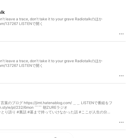
lk
ace, don't take it to your grave Radiotalkのほか
きます。 Host https://radiotalk.jp/program/137267 LISTENで開く
ace, don't take it to your grave Radiotalkのほか
きます。 Host https://radiotalk.jp/program/137267 LISTENで開く
と言葉のブログ https://jimt.hatenablog.com/ ＿＿ LISTENで番組をフ
n.style/pl/232/6mon ￣￣ 朝ZUREラジオ
っしゃい #ひとり語り #裏話 #墓まで持っていけなかった話 #ここが人生の分岐
 YouTubeなどで聴くことができます。 Host