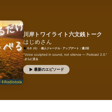
川岸トワイライト六文銭トーク
はじめさん
0.0（0）
個人ジャーナル
アップデート：週2回
“Voice sculpted in sound, not silence — Podcast 2.0.”

さらに見る
優雅にのんきに

墓場に持ち込まず

最新のエピソード
脳内垂れ流し総決算

マイラストウィルイズ

吐き出せるだけ吐きだす

時間と話題と人生の臨界へ

《しゃべれるだけしゃべる》三原則

話をつくらず なごりを残さず 墓場に持ち込まず

Don't make up stories, don't leave a trace, don't take it t