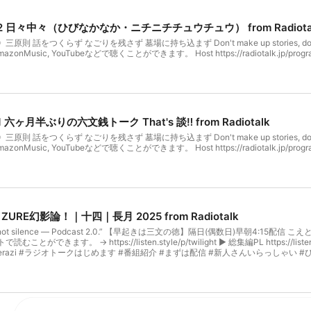
＿＿

LISTEN Tr.→ https://listen.style/p/twilight

0002 日々中々（ひびなかなか・ニチニチチュウチュウ） from Radiota
RSS/Spotify,ApplePodcasts,AmazonMusic...

￣￣

つくらず なごりを残さず 墓場に持ち込まず Don't make up stories, don't leave a tr
YouTube https://www.youtube.com/@Camp_us_6214

Spotify, ApplePodcasts, AmazonMusic, YouTubeなどで聴くことがで
note https://note.com/takahashihajime

LISTEN https://listen.style/u/campus

Patreon https://www.patreon.com/campus6214/chats

Host
01 六ヶ月半ぶりの六文銭トーク That's 談‼️ from Radiotalk
つくらず なごりを残さず 墓場に持ち込まず Don't make up stories, don't leave a tr
Spotify, ApplePodcasts, AmazonMusic, YouTubeなどで聴くことがで
E幻影論！｜十四｜長月 2025 from Radiotalk
ound, not silence — Podcast 2.0.” 【早起きは三文の徳】隔日(偶数日)早朝4:15配信 こえ
きます。 → https://listen.style/p/twilight ▶︎ 総集編PL https://liste
er.site/zurerazi #ラジオトークはじめます #番組紹介 #まずは配信 #新人さんいら
ない ￣￣ RadiotalkのほかSpotify, ApplePodcasts, AmazonMusic,
ogram/137267 LISTENで開く