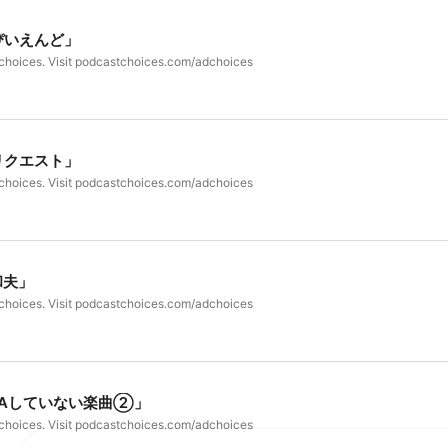
ぴいえんど」
choices. Visit podcastchoices.com/adchoices
リクエスト」
choices. Visit podcastchoices.com/adchoices
和夫」
choices. Visit podcastchoices.com/adchoices
だOAしていない楽曲②」
choices. Visit podcastchoices.com/adchoices