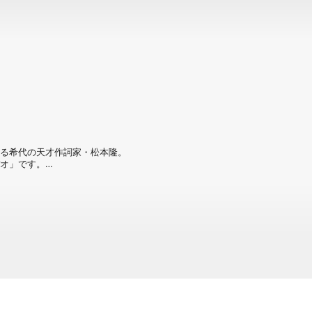
迎える希代の天才作詞家・松本隆。

オ」です。

はあるけど見えないもの」を、あなたと松
い」の始まりを、このプログラムが結んで
たします。
