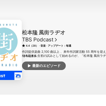
松本隆 風街ラヂオ
TBS Podcast
4.4（28）
音楽
アップデート：毎週
作詞提供楽曲 2,100 曲以上 、来年作詞家活動 55 周年を
松本隆が人生初の試みとして始めるのが、「松本隆 風街ラヂ
さらに見る
「言葉」「音」「歌」そして「あなたの記憶」・・・「本当
本隆が探しに行きます。

最新のエピソード
本当はあるけど見えないもの・・・ラジオで。

松本隆 の言葉と音楽を未来へとつないでいく、その「出会
いきます。

制作：TBSラジオ

番組作りの参考のため、以下のアンケートにご協力をお願いい
https://www.tbs.co.jp/radio/podcast/en.html

TBS Podcastサイト：https://www.tbsradio.jp/podcast/