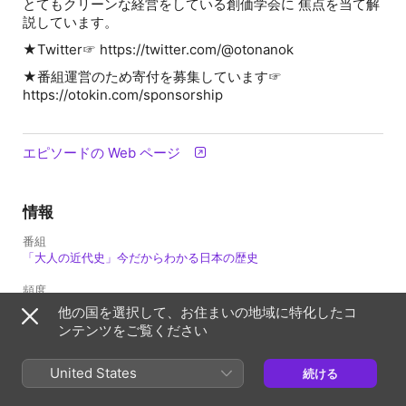
とてもクリーンな経営をしている創価学会に 焦点を当て解
説しています。
★Twitter☞ https://twitter.com/@otonanok
★番組運営のため寄付を募集しています☞
https://otokin.com/sponsorship
エピソードの Web ページ
情報
番組
「大人の近代史」今だからわかる日本の歴史
頻度
アップデート：毎週
他の国を選択して、お住まいの地域に特化したコ
ンテンツをご覧ください
配信日
2022年12月19日 21:55 UTC
United States
続ける
長さ
35分