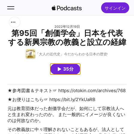
サインイン
検索
2022年12月19日
第95回「創価学会」日本を代表
する新興宗教の教義と設立の経緯
ホーム
「大人の近代史」今だからわかる日本の歴史
新着おすすめ
35分
トップランキング
★参考図書＆テキスト☞ https://otokin.com/archives/768
★お便りはこちら☞ https://bit.ly/2YkUaRB
元は教育団体だった創価学会だが、如何にして宗教法人へ
と生まれ変わったのか。 また一般的にイメージが良くない
のは何故なのか。
その教義故に中々理解されないこともあるが、法人として