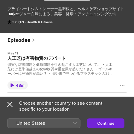
プライベートジムトレーナー黒羽根と、ヘルスケアショップサイト
マネージャー白峰による、美容・健康・アンチエイジングの情報ラ
MORE
ジオです。

3.6 (17)
Health & Fitness
役立つ情報や面白い情報を、肩肘張らずにリラックスして聞けるよ
う分かりやすくお伝えしていきます。

Episodes
2人が開発・開拓した商品は三ツ星生活【https://3starslife.com/】
で取り扱っています。
May 11
人工芝は有害物質のデパート
切実な環境問題と健康問題を引き起こす人工芝について。 ・人工
芝には基準値越えの化学物質や重金属が盛りだくさん ・ゴールキ
ーパーは発癌性が高い？ ・海や川で見つかるプラスチックの25%
は人工芝 ・マイクロプラスチック×PFASの最凶コンボ など、色々
とお話しています。
48m
07/05/2025
Choose another country to see content
可愛い名前に騙されるな！PFASの正体
specific to your location
日本でも話題になり始めたPFAS問題について。 ・PFASとはそも
そも何なのか？ ・フッ素と炭素は永遠の愛を誓った最強のカップ
ル ・テフロンの危険性を隠蔽し続けた化学メーカーの陰謀 ・恐ろ
United States
Continue
し過ぎる日本の三大汚染地域 など、色々とお話しています。
55m