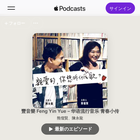
サインイン
フォロー
検索
ホーム
新着おすすめ
トップランキング
豐音樂 Feng Yin Yue－华语流行音乐 青春小传
熊儒賢、陳永龍
最新のエピソード