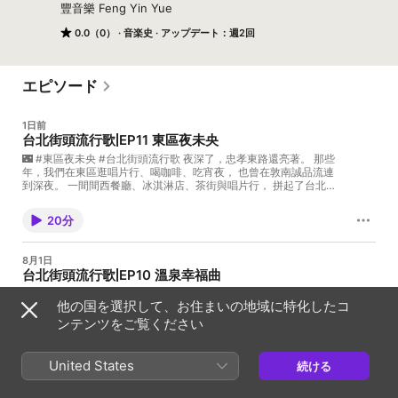
豐音樂 Feng Yin Yue
0.0（0）
音楽史
アップデート：週2回
エピソード
1日前
台北街頭流行歌│EP11 東區夜未央
🌃 #東區夜未央 #台北街頭流行歌 夜深了，忠孝東路還亮著。 那些
年，我們在東區逛唱片行、喝咖啡、吃宵夜， 也曾在敦南誠品流連
到深夜。 一間間西餐廳、冰淇淋店、茶街與唱片行， 拼起了台北最
熱鬧、也最時髦的一段青春。 今晚，跟著《豐音樂・台北街頭流行
歌》，一起走進東區。 從忠孝東路一路走到敦化南路， 聽那些曾經
20分
陪著我們戀愛、等待、迷惘的歌， 也聽見一座城市，如何在流行音
樂裡慢慢長大。 🎵 #本集歌曲 ❶ 動力火車 #忠孝東路走九遍 ❷ 陳
綺貞 #九份的咖啡店 ❸ 童安格 #讓生命等候 經典的東區風景線已經
8月1日
變了， 但只要那些年我們聽過的歌響起， 還是會想起，那個夜未央
台北街頭流行歌│EP10 溫泉幸福曲
的台北東區。 🌙《台北街頭流行歌》EP11｜東區・夜未央 關注我
们：野火乐集微信公众号、野火乐集微博、豐音樂Facebook、豐音
♨️ #溫泉幸福曲 #台北街頭流行歌 溫泉仍暖，歲月會老。 但有些歌
他の国を選択して、お住まいの地域に特化したコ
樂Mixcloud
聲，總在北投的霧氣裡，慢慢升起。 今晚，跟著《台北街頭流行
歌》，一起走進北投。 聽見那卡西的琴聲，在溫泉霧氣中、酒家菜
ンテンツをご覧ください
飄香間，緩緩流轉，也聽見一首首流行歌曲，唱出屬於北投的歲月
風景。 . 🎵 本集歌曲 ❶ 潘越雲 #胭脂北投 ❷ 蔡琴 #飄浪之女 ❸ 潘
20分
麗麗 #再會吧北投 願每一首老歌，都是一座溫泉。 在不同的年代，
United States
続ける
溫暖不同的人。 📻《台北街頭流行歌》EP10｜溫泉幸福曲 📨請在
留言區寫下您的北投記憶，更歡迎您附上照片與我們分享❤️ . #豐音
7月25日