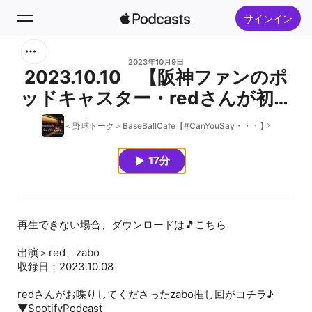
サインイン
検索
2023年10月9日
2023.10.10 【阪神ファンのポ
ッドキャスター・redさんが初来
ホーム
店！】 阪神トーク
＜野球トーク＞BaseBallCafe【#CanYouSay・・・】
新着おすすめ
17分
トップランキング
再生できない場合、ダウンロードは🎵こちら
出演＞red、zabo
収録日：2023.10.08
redさんがお喋りしてくださったzabo推し回がコチラ♪
▼SpotifyPodcast