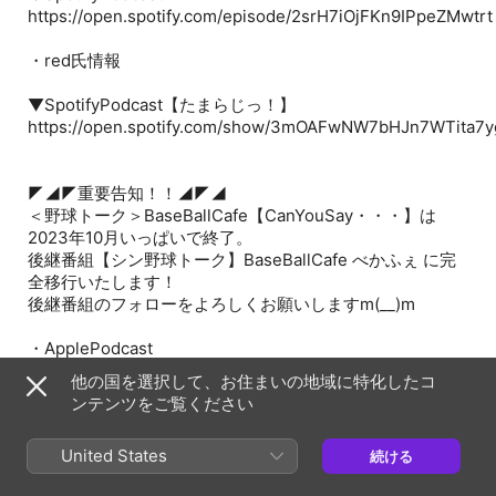
https://open.spotify.com/episode/2srH7iOjFKn9IPpeZMwtrt
・red氏情報
▼SpotifyPodcast【たまらじっ！】
https://open.spotify.com/show/3mOAFwNW7bHJn7WTita7y
◤◢◤重要告知！！◢◤◢
＜野球トーク＞BaseBallCafe【CanYouSay・・・】は
2023年10月いっぱいで終了。
後継番組【シン野球トーク】BaseBallCafe べかふぇ に完
全移行いたします！
後継番組のフォローをよろしくお願いしますm(__)m
・ApplePodcast
https://podcasts.apple.com/jp/podcast/%E3%82%B
他の国を選択して、お住まいの地域に特化したコ
baseballcafe-
ンテンツをご覧ください
%E3%81%B9%E3%81%8B%E3%81%B5%E3%81%87/id17077
United States
続ける
・SpotifyPodcast
https://spotify.link/ekyFklrtlDb