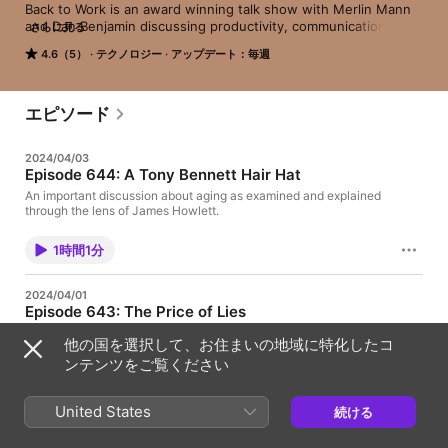
Back to Work is an award winning talk show with Merlin Mann 
and Dan Benjamin discussing productivity, communication, 
さらに見る
work, barriers, constraints, tools, and more.
4.6（5）
テクノロジー
アップデート：毎週
エピソード
2024/04/03
Episode 644: A Tony Bennett Hair Hat
An important discussion about aging as examined and explained
through the lens of James Howlett.
1時間1分
2024/04/01
Episode 643: The Price of Lies
Merlin thinks LLMs have raised the bar for voice assistants in
他の国を選択して、お住まいの地域に特化したコ
general and Siri in particular. Dan and his kid watch the
excellent HBO series, Chernobyl. Merlin’s weird, truncated
ンテンツをご覧ください
contexts in Things.
1時間29分
United States
続ける
2024/03/20