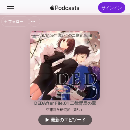
サインイン
フォロー
検索
ホーム
新着おすすめ
トップランキング
DEDAfter File.01 二律背反の章
空想科学研究所（SFL）
最新のエピソード