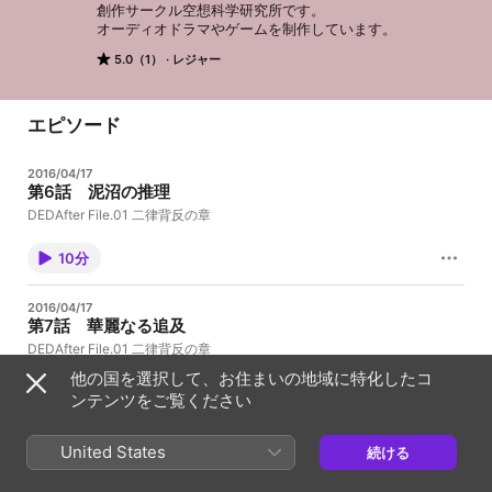
創作サークル空想科学研究所です。

オーディオドラマやゲームを制作しています。
5.0（1）
レジャー
エピソード
2016/04/17
第6話 泥沼の推理
DEDAfter File.01 二律背反の章
10分
2016/04/17
第7話 華麗なる追及
DEDAfter File.01 二律背反の章
他の国を選択して、お住まいの地域に特化したコ
8分
ンテンツをご覧ください
2016/04/17
United States
続ける
第8話 最低の結末
DEDAfter File.01 二律背反の章