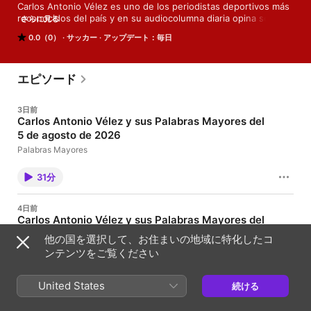
Carlos Antonio Vélez es uno de los periodistas deportivos más 
reconocidos del país y en su audiocolumna diaria opina sobre 
さらに見る
el acontecer deportivo del fútbol colombiano y del mundo
0.0（0）
サッカー
アップデート：毎日
エピソード
3日前
Carlos Antonio Vélez y sus Palabras Mayores del
5 de agosto de 2026
Palabras Mayores
31分
4日前
Carlos Antonio Vélez y sus Palabras Mayores del
30 de julio de 2026
他の国を選択して、お住まいの地域に特化したコ
Palabras Mayores
ンテンツをご覧ください
32分
United States
続ける
4日前