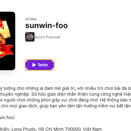
30 May
sunwin-foo
Aura's Podcast
1min
 tưởng cho những ai đam mê giải trí, với nhiều trò chơi bài đa 
chuyên nghiệp. Sở hữu giao diện thân thiện cùng công nghệ hiện
 người chơi những phút giây vui chơi đáng nhớ. Hệ thống bảo m
 cho mọi giao dịch, giúp bạn yên tâm tận hưởng niềm vui bất tận
win.foo/
 Xiển, Long Phước, Hồ Chí Minh 700000, Việt Nam