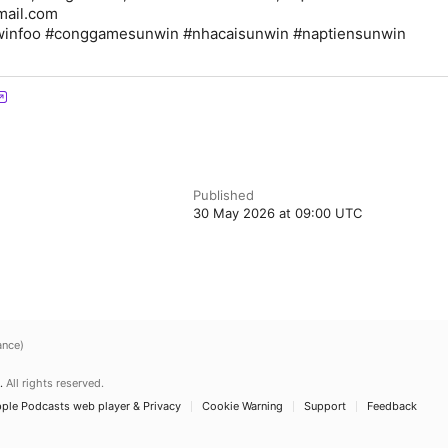
mail.com
winfoo #conggamesunwin #nhacaisunwin #naptiensunwin
Published
30 May 2026 at 09:00 UTC
ance)
.
All rights reserved.
ple Podcasts web player & Privacy
Cookie Warning
Support
Feedback