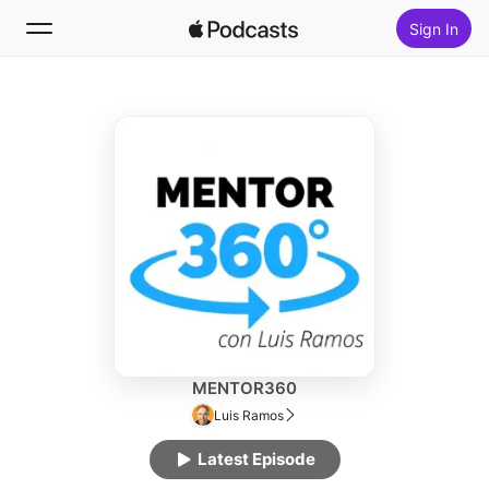
Sign In
Follow
Search
Home
New
Top Charts
MENTOR360
Luis Ramos
Latest Episode