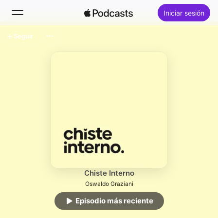
Iniciar sesión
Seguir
Buscar
Inicio
Novedades
Lo más escuchado
Chiste Interno
Oswaldo Graziani
Episodio más reciente