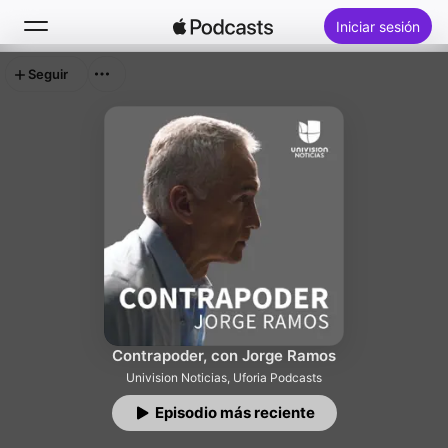
Iniciar sesión
Seguir
Buscar
Inicio
Novedades
Lo más escuchado
Contrapoder, con Jorge Ramos
Univision Noticias, Uforia Podcasts
Episodio más reciente