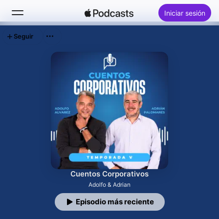
Iniciar sesión
Seguir
Buscar
Inicio
Novedades
Lo más escuchado
Cuentos Corporativos
Adolfo & Adrian
Episodio más reciente