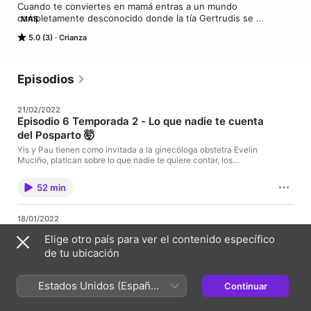
Cuando te conviertes en mamá entras a un mundo 
completamente desconocido donde la tía Gertrudis se 
MÁS
convierte en la protagonista de los consejos, aquí entramos 
5.0 (3)
Crianza
nosotras rompiendo mitos, queremos acompañarte desde tu 
embarazo hasta la primera infancia de tus hijos. En este 
podcast hablaremos de lactancia, crianza respetuosa, 
alimentación complementaria, cuidados para tu bebé, pero 
Episodios
sobre todo queremos hacerte parte de la tribu de las moms 
informadas, además invitaremos a especialistas con 
21/02/2022
información actualizada, entre otras cosas.
Episodio 6 Temporada 2 - Lo que nadie te cuenta
del Posparto 🤯
Yis y Pau tienen como invitada a la ginecóloga obstetra Evelin
Muciño, platican sobre lo que nadie te quiere contar, los
cambios que ocurren durante esta etapa tan compleja e
importante en la vida de las moms.
52 min
18/01/2022
Episodio 5 Temporada 2 - Lo que
Elige otro país para ver el contenido específico
callamos los Pediatras 👩🏻‍⚕️👨🏻‍⚕️
de tu ubicación
En este episodio Yis y Pau tienen como invitada a la
Doctora Lilia Fernández, juntas nos platicaran las
experiencias que han tenido a lo largo de su
Estados Unidos (Español
Continuar
trayectoria profesional.
53 min
México)