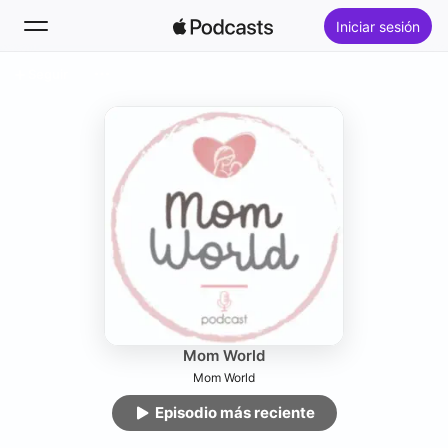
Iniciar sesión
Seguir
Buscar
Inicio
Novedades
Lo más escuchado
Mom World
Mom World
Episodio más reciente