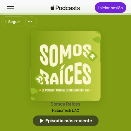
Iniciar sesión
Seguir
Buscar
Inicio
Novedades
Lo más escuchado
Somos Raíces
NaturaTech LAC
Episodio más reciente