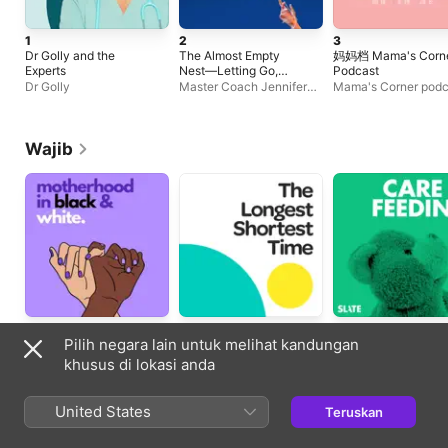
1
2
3
Dr Golly and the
The Almost Empty
妈妈档 Mama's Corn
Experts
Nest—Letting Go,
Podcast
Redefined: Parenting
Dr Golly
Master Coach Jennifer
Mama's Corner podc
Teens and Finding
Collins
妈妈档
Yourself Again—with
Small Jar Coach
Wajib
Keibubapaan
Keibubapaan
Keibubapaan
Pilih negara lain untuk melihat kandungan
Setiap Minggu
Setiap Minggu
Setiap Bulan
khusus di lokasi anda
Episod Trending
United States
Teruskan