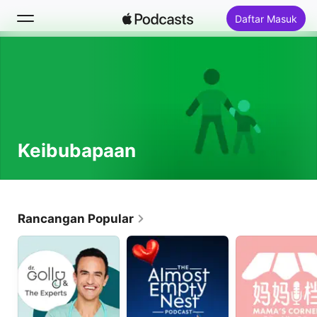
Daftar Masuk
Cari
Laman Utama
Baharu
Keibubapaan
Carta Terbaik
Rancangan Popular