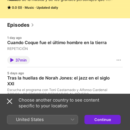
marcado el sonido de los siglos XX y XXI. Alfonso Cardenal se 
0.0 (0)
Music
Updated daily
rodea de especialistas que conocen todos los secretos y te 
enseñan a escuchar de otra forma.
Episodes
1 day ago
Cuando Coque fue el último hombre en la tierra
REPETICIÓN
37min
5 days ago
Tras la huellas de Norah Jones: el jazz en el siglo
XXI
Escucha el programa con Toni Castarnado y Alfonso Cardenal
TODOS LOS EPISODIOS DEDICADOS AL GÉNERO
https://open.spotify.com/playlist/64dsYR5pm84W2Qe6oSUTK7
Choose another country to see content
specific to your location
1hr
26 Jul
United States
Continue
El final de las grandes leyendas (Parte 2)
Escucha el episodio de esta semana con Mario Tornero,