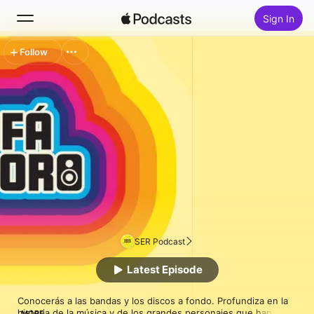
Sign In
Follow
Search
Home
New
Top Charts
SER Podcast
Latest Episode
Conocerás a las bandas y los discos a fondo. Profundiza en la 
historia de la música y de los grandes personajes que han 
MORE