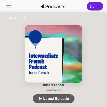
Sign In
Follow
Search
Home
New
Top Charts
InnerFrench
innerFrench
Latest Episode