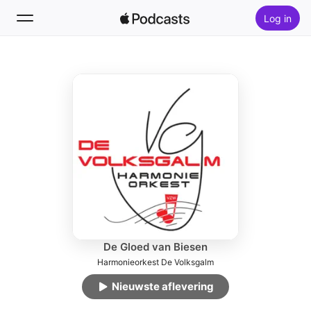
Log in
Volg
Zoek
Home
Nieuw
Hitlijsten
De Gloed van Biesen
Harmonieorkest De Volksgalm
Nieuwste aflevering