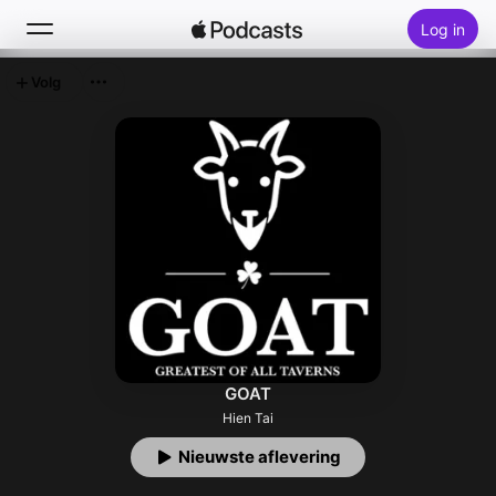
Log in
Volg
Zoek
Home
Nieuw
Hitlijsten
GOAT
Hien Tai
Nieuwste aflevering