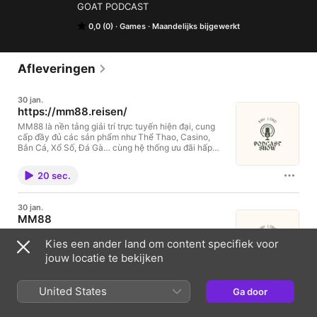
GOAT PODCAST
0,0 (0)
Games
Maandelijks bijgewerkt
Afleveringen
30 jan.
https://mm88.reisen/⁠
MM88 là nền tảng giải trí trực tuyến hiện đại, cung
cấp đầy đủ các sản phẩm như Thể Thao, Casino,
Bắn Cá, Xổ Số, Đá Gà… cùng hệ thống ưu đãi hấp
dẫn. Giao diện tối ưu trên mọi thiết bị, nạp rút nhanh
chóng, bảo mật nhiều lớp và đội ngũ hỗ trợ khách
20 sec.
hàng 24/7 mang đến trải nghiệm an toàn và chuyên
nghiệp cho người chơi."Thông tin liên hệ:Brand:
MM88Website: https://mm88.reisen/ Email:
30 jan.
support@mm88.reisenPhone: 0978 452 619Địa chỉ:
MM88
67 Nguyễn Thị Minh Khai, Phường 6, Quận 3, TP. Hồ
Chí Minh, Việt NamMã bưu chính: 700000Hashtags
MM88 là nền tảng giải trí trực tuyến hiện đại, cung
Kies een ander land om content specifiek voor
(SEO):#mm88 #mm88reisen #mm88vn #mm88club
cấp đầy đủ các sản phẩm như Thể Thao, Casino,
#nhacaimm88 #mm88casino #mm88bet
Bắn Cá, Xổ Số, Đá Gà… cùng hệ thống ưu đãi hấp
jouw locatie te bekijken
dẫn. Giao diện tối ưu trên mọi thiết bị, nạp rút nhanh
chóng, bảo mật nhiều lớp và đội ngũ hỗ trợ khách
20 sec.
hàng 24/7 mang đến trải nghiệm an toàn và chuyên
United States
Ga door
nghiệp cho người chơi."Thông tin liên hệ:Brand:
MM88Website: https://mm88.reisen/ Email:
29 jan.