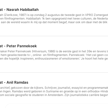
t - Nasrah Habiballah
lah (Zierikzee, 1987) is op zondag 2 augustus de tweede gast in VPRO Zomergast
 en filmfragmenten. Habiballah: ‘Ik ben opgegroeid met twee culturen, de Nederl
 aan de wereld waarin ik mij op dat moment begaf, maar ook om daar met de blik 
 een beetje mee te kunnen geven.’ Je hoort het hele gesprek zoals het gevoerd 
ziet. Redactie: Ella Meng Techniek: Alfred Koster Voice-over: Sophie Derkzen
t - Peter Pannekoek
ker Peter Pannekoek (Hilversum, 1986) is de eerste gast in het 39e en tevens 
hem geselecteerde tv-, online- en filmfragmenten. Pannekoek: 'Het zal geen col
n die hopelijk inspireren, enthousiasmeren of emotioneren.' Je hoort het hele ge
 kunt horen wat je niet ziet. Redactie: Ella Meng Techniek: Alfred Koster Voice-
t - Anil Ramdas
t archief, gekozen door de kijkers. Schrijver, journalist, essayist en programm
an Ingen. Ramdas werd geboren in Suriname en groeide op in een orthodox-Hind
m sociale geografie te studeren in Amsterdam. Zijn journalistieke carrière bego
r voor NRC Handelsblad, de Volkskrant en de VPRO. In zijn werk hield hij zich ond
 gevoerd is op de televisie. De fragmenten vatten we voor je samen, zodat je kunt
e Derkzen