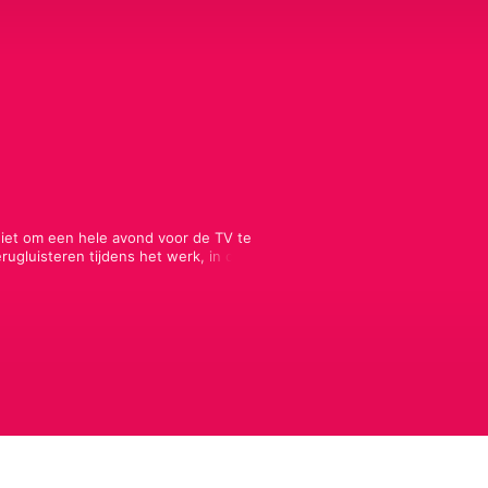
iet om een hele avond voor de TV te 
rugluisteren tijdens het werk, in de 
iews uit Zomergasten bíjna in z’n 
dat je kunt horen wat je niet ziet.