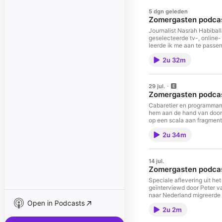
5 dgn geleden
Zomergasten podcas
Journalist Nasrah Habibal
geselecteerde tv-, online-
leerde ik me aan te passen
mijn Zomergastenavond ook
2u 32m
je kunt horen wat je niet 
29 jul.
Zomergasten podcas
Cabaretier en programmama
hem aan de hand van door 
op een scala aan fragmente
we voor je samen, zodat je
2u 34m
14 jul.
Zomergasten podcas
Speciale aflevering uit he
geïnterviewd door Peter v
naar Nederland migreerde o
Open in Podcasts
Later werkte hij onder mee
2u 2m
het hele gesprek zoals het
Koster Voice-over: Sophi