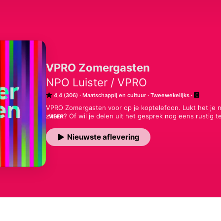
VPRO Zomergasten
NPO Luister / VPRO
4,4 (306)
Maatschappij en cultuur
Tweewekelijks
VPRO Zomergasten voor op je koptelefoon. Lukt het je n
zitten? Of wil je delen uit het gesprek nog eens rustig te
MEER
auto of in de trein? Dat treft! Want hier vind je de interv
geheel terug. De fragmenten vatten we voor je samen, zo
Nieuwste aflevering