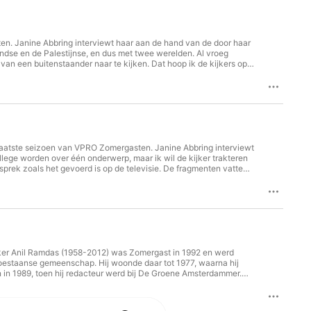
en. Janine Abbring interviewt haar aan de hand van de door haar
andse en de Palestijnse, en dus met twee werelden. Al vroeg
van een buitenstaander naar te kijken. Dat hoop ik de kijkers op
is op de televisie. De fragmenten vatten we voor je samen, zodat
laatste seizoen van VPRO Zomergasten. Janine Abbring interviewt
lege worden over één onderwerp, maar ik wil de kijker trakteren
sprek zoals het gevoerd is op de televisie. De fragmenten vatten
over: Sophie Derkzen
amaker Anil Ramdas (1958-2012) was Zomergast in 1992 en werd
oestaanse gemeenschap. Hij woonde daar tot 1977, waarna hij
n in 1989, toen hij redacteur werd bij De Groene Amsterdammer.
er meer bezig met migratie, identiteit en kolonialisme. Je hoort
 horen wat je niet ziet. Redactie: Ella Meng Techniek: Alfred