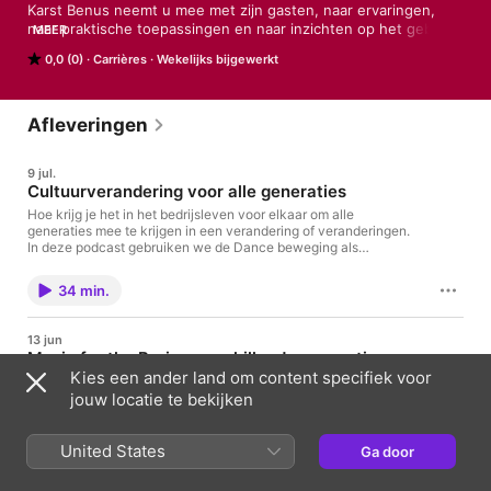
Karst Benus neemt u mee met zijn gasten, naar ervaringen, 
naar praktische toepassingen en naar inzichten op het gebied 
MEER
van leiderschap, persoonlijke ontwikkeling en veranderingen 
0,0 (0)
Carrières
Wekelijks bijgewerkt
binnen organisaties! Leuk, leerzaam en inspirerend!
Afleveringen
9 jul.
Cultuurverandering voor alle generaties
Hoe krijg je het in het bedrijsleven voor elkaar om alle
generaties mee te krijgen in een verandering of veranderingen.
In deze podcast gebruiken we de Dance beweging als
boorbeeld en geven we 9 praktische zinvolle tips om dit in jouw
organisatie toe te passen.eWeew
34 min.
13 jun
Music for the Brain: verschillende generaties
Kies een ander land om content specifiek voor
meenemen!
jouw locatie te bekijken
We hebben ons verbaasd over het fenomeen "Dance muziek"
dat zoveel verschillende generaties hier naar luisteren. Dan is
er iets wat het bereik zo groot maakt......Erik-Jan en ik gaan
United States
Ga door
onderzoeken of we de sleutel kunnen vinden. En dat we die dan
34 min.
ook in organisaties kunnen gebruiken. Dit is deel 1, in deel 2
pakken we door met een aantal praktische tips....want we