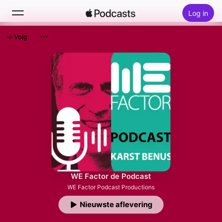
Log in
Volg
Zoek
Home
Nieuw
Hitlijsten
WE Factor de Podcast
WE Factor Podcast Productions
Nieuwste aflevering