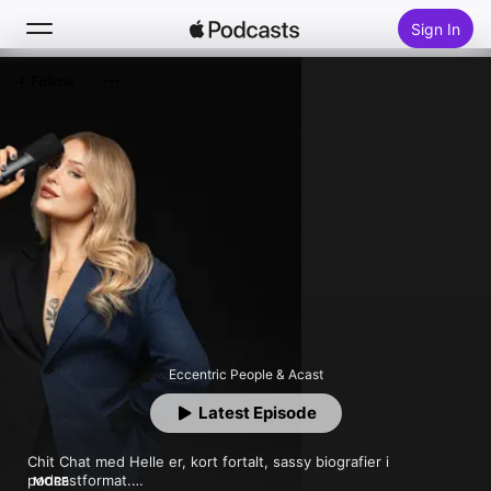
Sign In
Follow
Search
Home
New
Top Charts
Eccentric People & Acast
Latest Episode
Chit Chat med Helle er, kort fortalt, sassy biografier i 
podcastformat.

MORE