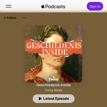
Sign In
Follow
Search
Home
New
Top Charts
Geschiedenis Inside
Tonny Media
Latest Episode