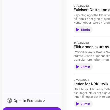
21/02/2022
Følelser: Dette kan 
Psykolog og fotballdommer
på jobb. Er det greit at sj
kontorjobber lære av idretts
arbeid- og organisasjonsps
14min
idrettshøyskole der han for
Flugstad Eriksen og Tuva
karriere@tumedia.no See o
14/02/2022
Fikk armen skutt av 
I 2006 ble Anne Grethe So
største krisen et mennesk
transplantere hoften, men
seg ut av livskrisen. Måle
26min
med en arm. I tillegg ville hun løpe maraton. Som hun til nå har gjort 9 ganger. I podkasten forteller hun sin
historie og gir råd til hv
sosiolog og forsker, henne
og har utviklet Odas talen
07/02/2022
ledet Abelias satsning for
Leder for NRK utvikl
lederutvikler og bedriftsr
mestre tilværelsen som funksjonshemmet. Podkasten ledes av journa
Utviklersjef Marianne Talla
Strøm Johannessen i Teknisk
blir i faget. Nå er det skje
karriere@tumedia.no See o
innen IT, og at det ikke b
Open in Podcasts
utvikler i NRK gjør, og om hvorda
23min
Flugstad Eriksen og Tuva 
JohannessenKontakt oss: k