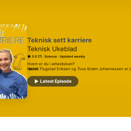
Teknisk sett karriere
Teknisk Ukeblad
5.0 (7)
Science
Updated weekly
Hvem er du i arbeidslivet? 

Kjersti Flugstad Eriksen og Tuva Strøm Johannessen er jo
MORE
karriereredaksjon. De byr på innsiktsfulle samtaler med
utvikle deg som menneske i jobbhverdagen.
Latest Episode