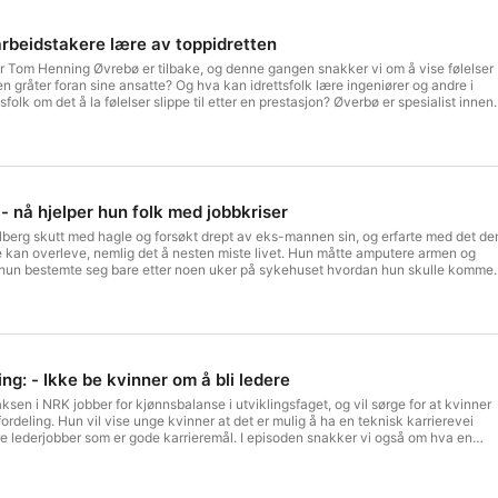
arbeidstakere lære av toppidretten
 Tom Henning Øvrebø er tilbake, og denne gangen snakker vi om å vise følelser
efen gråter foran sine ansatte? Og hva kan idrettsfolk lære ingeniører og andre i
folk om det å la følelser slippe til etter en prestasjon? Øverbø er spesialist innen
ykologi, og er også tilknyttet Olympiatoppen. Han tar en doktorgrad ved Norges
sker på mental helse i toppidretten. Podkasten ledes av journalistene Kjersti
 Strøm Johannessen. Produsent og lyddesign: Tuva Strøm Johannessen Kontakt:
mnystudio.com/listener for privacy information.
- nå hjelper hun folk med jobbkriser
lberg skutt med hagle og forsøkt drept av eks-mannen sin, og erfarte med det de
e kan overleve, nemlig det å nesten miste livet. Hun måtte amputere armen og
 hun bestemte seg bare etter noen uker på sykehuset hvordan hun skulle komme
t var å komme seg raskt tilbake i jobb, men først og fremst bli Norges kuleste dam
ordan vi kan håndtere kriser som oppstår i jobb- og karrieresammenheng. Solberg er
s doktorgrad handler ledelse og kjønn. Hun har jobbet mye med kvinner i ledelse,
t-program for å øke antall kvinnelige ledere i IKT-næringen for IKT Norge, samt
 å oppnå bedre kjønnsbalanse. Gjennom sitt eget firma jobber hun også som
ing: - Ikke be kvinner om å bli ledere
ådgiver. I 2015 gav hun ut boka «Et helt menneske i en halv kropp», om hvordan
listene Kjersti Flugstad Eriksen og Tuva
ksen i NRK jobber for kjønnsbalanse i utviklingsfaget, og vil sørge for at kvinner
 Ukeblad. Produksjon og lyddesign: Tuva Strøm Johannessen. Kontakt:
vfordeling. Hun vil vise unge kvinner at det er mulig å ha en teknisk karrierevei
mnystudio.com/listener for privacy information.
are lederjobber som er gode karrieremål. I episoden snakker vi også om hva en
n få IT-sikkerhet høyere opp på agendaen i Norge. Programverter: Kjersti
Strøm JohannessenProdusent og teknisk ansvarlig: Tuva Strøm
arriere@tumedia.noSee omnystudio.com/listener for privacy information.