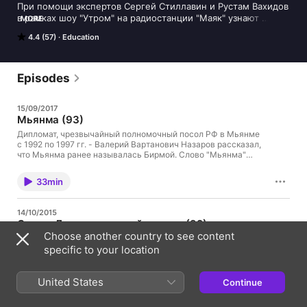
При помощи экспертов Сергей Стиллавин и Рустам Вахидов 
в рамках шоу "Утром" на радиостанции "Маяк" узнают 
MORE
неизвестные факты из истории стран мира.
4.4 (57)
Education
Episodes
15/09/2017
Мьянма (93)
Дипломат, чрезвычайный полномочный посол РФ в Мьянме
с 1992 по 1997 гг. - Валерий Вартанович Назаров рассказал,
что Мьянма ранее называлась Бирмой. Слово "Мьянма"
означает "быстрый", "сильный" и перекликается со словом
"Мья", имеющим значение "изумруд"…
33min
14/10/2015
Сирия. Доисторический период (92)
Choose another country to see content
Около 10 тыс. лет до н. э. Сирия стала одним из центров
докерамического неолита A, где впервые в мире появились
specific to your location
скотоводство и земледелие. Для последующего
докерамического неолита B характерны прямоугольные
дома Мурейбетской культуры. В эпоху докерамического
United States
Continue
38min
неолита местные жители использовали сосуды из камня,
гипса и обожжённой извести. Находки обсидиана,