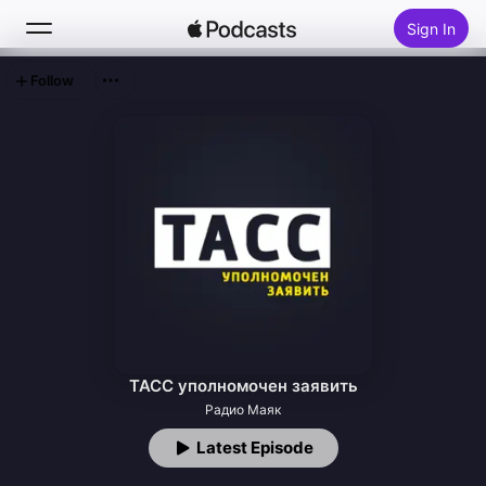
Sign In
Follow
Search
Home
New
Top Charts
ТАСС уполномочен заявить
Радио Маяк
Latest Episode