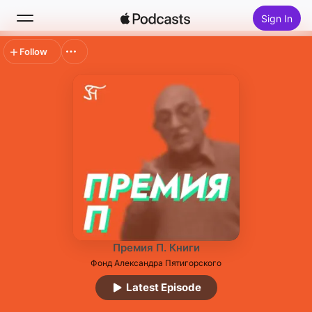
Sign In
Follow
Search
Home
New
Top Charts
Премия П. Книги
Фонд Александра Пятигорского
Latest Episode