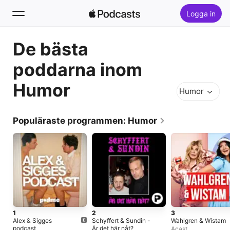
Logga in
De bästa
Sök
poddarna inom
Hem
Humor
Humor
Nytt
Topplistor
Populäraste programmen: Humor
1
2
3
Alex & Sigges
Schyffert & Sundin -
Wahlgren & Wistam
podcast
Är det här nåt?
Acast