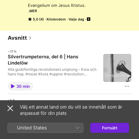
Evangelium om Jesus Kristus.

MER
Stockholms Närradio 88MHz varje dag kl 8.
5,0 (4)
Kristendom
Varje dag
Avsnitt
−17 h
Silvertrumpeterna, del 6 | Hans
Lindelöw
Alla gudsfientliga revolutioners ursprung – Kora och
hans hop. #mose #kora #uppror #revolution
#silvertrumpeter Det här är ett program från Radio
Maranata Radio Maranata sänder över Stockholms
30 min
närradio 88MHz:varje morgon kl 8måndagar kl
18Mer information finns på
https://maranata.se/radio-maranata
−1 d
Himmelskt medborgarskap | Gertrud
Välj ett annat land om du vill se innehåll som är
Johansson
anpassat för din plats
Gertrud Johansson i Radio Maranata. Tidigare
publicerat 9 april 2025.
United States
Fortsätt
23 min