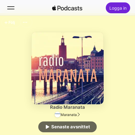
Logga in
Följ
Sök
Hem
Nytt
Topplistor
Radio Maranata
Maranata
Senaste avsnittet