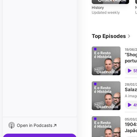
History
Updated weekly
Top Episodes
19/06/
“Shog
port
Entre 
5
Japão 
os por
fala de
o que 
28/02/
Salaz
artísti
for pri
A imag
posses 
4
Novo. 
ela à 
do com
Portug
05/03/
for pri
1904:
Open in Podcasts
Japã
É uma 