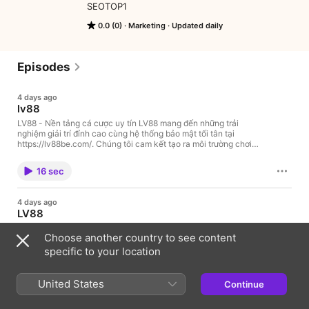
SEOTOP1
0.0 (0)
Marketing
Updated daily
Episodes
4 days ago
lv88
LV88 - Nền tảng cá cược uy tín LV88 mang đến những trải
nghiệm giải trí đỉnh cao cùng hệ thống bảo mật tối tân tại
https://lv88be.com/. Chúng tôi cam kết tạo ra môi trường chơi
game minh bạch và công bằng cho mọi thành viên tham gia. Tại
đây, người chơi có thể thỏa sức khám phá kho trò chơi phong
16 sec
phú từ cá độ thể thao đến các sảnh casino trực tuyến hấp dẫn.
Đội ngũ nhân viên hỗ trợ chuyên nghiệp luôn túc trực 24/7 để
xử lý mọi yêu cầu của khách hàng một cách nhanh nhất. Công
4 days ago
nghệ nạp rút tự động được tích hợp giúp các giao dịch tài chính
LV88
trở nên an toàn và tiện lợi hơn bao giờ hết. LV88 không ngừng
cải tiến hạ tầng kỹ thuật để đảm bảo đường truyền ổn định và
LV88 - Nền tảng cá cược uy tín LV88 mang đến những trải
Choose another country to see content
mượt mà nhất. Với tầm nhìn trở thành thương hiệu dẫn đầu,
nghiệm giải trí đỉnh cao cùng hệ thống bảo mật tối tân tại
chúng tôi luôn ưu tiên lợi ích và sự an toàn của người
https://lv88be.com/. Chúng tôi cam kết tạo ra môi trường chơi
specific to your location
dùng.Website: https://lv88be.com/Địa chỉ: 1469 Đường Nguyễn
game minh bạch và công bằng cho mọi thành viên tham gia. Tại
Văn Linh, Khu đô thị Phú Mỹ Hưng, Tân Hưng, Hồ Chí Minh,
đây, người chơi có thể thỏa sức khám phá kho trò chơi phong
16 sec
VietnamPhone: 0983512746Email: contact@lv88be.com#LV88
phú từ cá độ thể thao đến các sảnh casino trực tuyến hấp dẫn.
United States
Continue
#giaitrionline #naprut #baomat #casinotructuyen #slotgame
Đội ngũ nhân viên hỗ trợ chuyên nghiệp luôn túc trực 24/7 để
#thethao #hotro247
xử lý mọi yêu cầu của khách hàng một cách nhanh nhất. Công
4 days ago