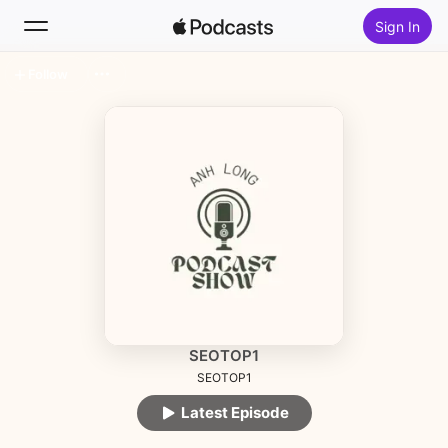
Sign In
Follow
Search
Home
New
Top Charts
SEOTOP1
SEOTOP1
Latest Episode